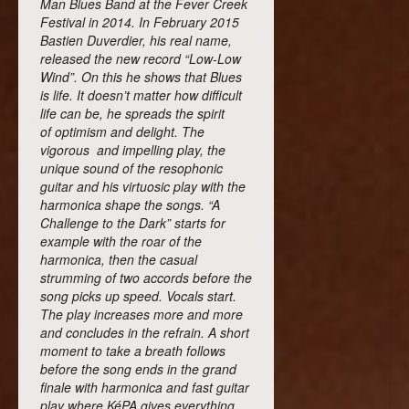
Man Blues Band at the Fever Creek
Festival in 2014. In February 2015
Bastien Duverdier, his real name,
released the new record “Low-Low
Wind”. On this he shows that Blues
is life. It doesn’t matter how difficult
life can be, he spreads the spirit
of optimism and delight. The
vigorous and impelling play, the
unique sound of the resophonic
guitar and his virtuosic play with the
harmonica shape the songs. “A
Challenge to the Dark” starts for
example with the roar of the
harmonica, then the casual
strumming of two accords before the
song picks up speed. Vocals start.
The play increases more and more
and concludes in the refrain. A short
moment to take a breath follows
before the song ends in the grand
finale with harmonica and fast guitar
play where KéPA gives everything.