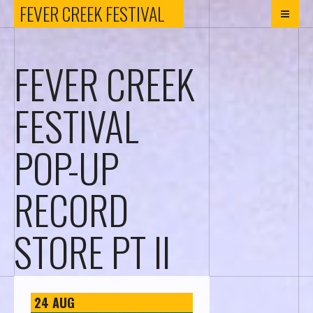
FEVER
FEVER CREEK FESTIVAL
CREEK
FEVER CREEK
FESTIVAL
FESTIVAL
POP-UP
RECORD
STORE PT II
24
AUG