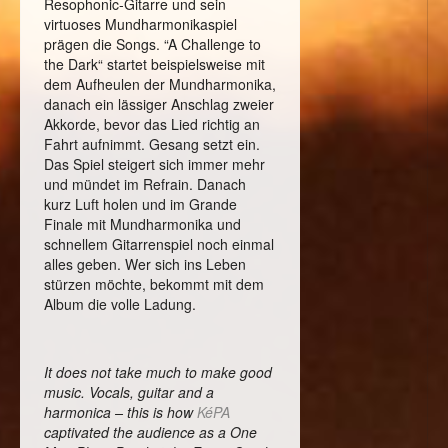
Resophonic-Gitarre und sein
virtuoses Mundharmonikaspiel
prägen die Songs. “A Challenge to
the Dark“ startet beispielsweise mit
dem Aufheulen der Mundharmonika,
danach ein lässiger Anschlag zweier
Akkorde, bevor das Lied richtig an
Fahrt aufnimmt. Gesang setzt ein.
Das Spiel steigert sich immer mehr
und mündet im Refrain. Danach
kurz Luft holen und im Grande
Finale mit Mundharmonika und
schnellem Gitarrenspiel noch einmal
alles geben. Wer sich ins Leben
stürzen möchte, bekommt mit dem
Album die volle Ladung.
It does not take much to make good
music. Vocals, guitar and a
harmonica – this is how
KéPA
captivated the audience as a One