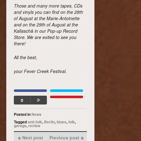
Those and many more tapes, CDs
and vinyls you can find on the 28th
of August at the Marie-Antoinette
and on the 29th of August at the
Kallasch& in our Pop-up Record
Store. We are exited to see you
there!
All the best,
your Fever Creek Festival.
0

Posted in
News
Tagged
anti-folk
,
Berlin
,
blues
,
folk
,
garage
,
review
Next post
Previous post