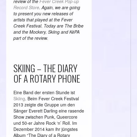
review of the
Fever Creek Pop-up
Record Store
. Again, we are going
to present you new releases of
artists that played at the Fever
Creek Festival. Today are The Bribe
and the Mockery, Skiing and KéPA
part of the review.
SKIING – THE DIARY
OF A ROTARY PHONE
Eine Band der ersten Stunde ist
Skiing
. Beim Fever Creek Festival
2013 zeigte die Gruppe um den
Sänger Everett Darling eine rasende
Show zwischen Punk, Queercore
und 50-er Jahre Rock ‘n’ Roll. Im
Dezember 2014 kam ihr jüngstes
Album “The Diary of a Rotary